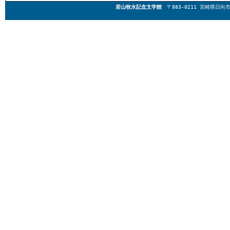
若山牧水記念文学館
〒883-0211 宮崎県日向市東郷