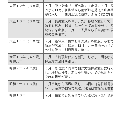
大正１２年（３８歳）
５月、第14歌集『山桜の歌』を出版。８月、
月から11月、御殿場から籠坂峠を越えて山梨
県に入り、千曲川上流に遊び、さらに秩父方
大正１３年（３９歳）
３月、長男旅人を伴い、九州各地を旅行して、
法要を営み、16日、母を伴って故郷を発ち、
紀行』を出版。８月、上香貫から千本浜に転
布の会を催す。
大正１４年（４０歳）
２月、随筆集『樹木とその葉』を出版。各地で
新居が落成し、転居。12月、九州各地を旅行
の姉を伴って別府温泉に遊ぶ。
大正１５年（４１歳）
５月、「詩歌時代」を創刊。しかし、間もな
昭和元年
採反対の論陣を張る。
昭和２年（４２歳）
５月、妻喜志子同伴で朝鮮方面揮毫旅行に行
し、坪谷に帰る。老母を見舞い、父の墓参を
ぐれぬ状態が続く。
昭和３年（４３歳）
９月初旬から病床に臥し、13日には急性腸胃
17日、沼津の自宅で永眠。法名は古松院仙誉
昭和１３年
９月、生前まとめられていた遺歌集（第15歌