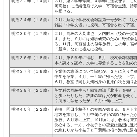
明治３２年（１４歳）
３月、第３学年修業。４学年に進級せず、こ
岡高校）に成績優秀で入学、寄宿舎生活。詩
を受ける。
明治３４年（１６歳）
２月に延岡中学校友会雑誌第一号が出て、牧
雑誌「中学文壇」に投稿。寄宿舎を出て下宿
明治３５年（１７歳）
２月、同級の大見達也、大内財三（後の平賀
す。また、９月には短歌研究のために野虹会
る。11月、阿蘇登山の修学旅行。この年、宮
「新声」などに盛んに投稿。
明治３６年（１８歳）
４月、第５学年に進む。５月、校友会雑誌部
水の詩才を認め、文学に専念することを勧め
明治３７年（１９歳）
卒業後の志望について悩むが、３月に入り早
中学を卒業。４月、一旦家に帰った後、上京
６月、教室で同じ九州出身の北原白秋と知り
明治３９年（２１歳）
英文科の同級生らと回覧雑誌「北斗」を発行
と歩いたりした。故郷の家は父が財産を失く
く病床に臥せったが、９月中旬に上京。
明治４０年（２２歳）
春頃、園田小枝子との交際が始まる。６月下
地方を旅行し、７月中旬に坪谷の家に帰った
旅行。８月末に上京。10月頃には、牧水は東
決心する。一方、小枝子との恋愛は熱烈に進行
の終わりから小枝子と千葉県の根本海岸に滞