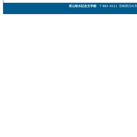
若山牧水記念文学館
〒883-0211 宮崎県日向市東郷