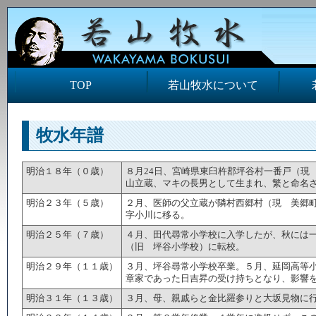
TOP
若山牧水について
牧水年譜
明治１８年（０歳）
８月24日、宮崎県東臼杵郡坪谷村一番戸（現
山立蔵、マキの長男として生まれ、繁と命名
明治２３年（５歳）
２月、医師の父立蔵が隣村西郷村（現 美郷
字小川に移る。
明治２５年（７歳）
４月、田代尋常小学校に入学したが、秋には
（旧 坪谷小学校）に転校。
明治２９年（１１歳）
３月、坪谷尋常小学校卒業。５月、延岡高等
章家であった日吉昇の受け持ちとなり、影響
明治３１年（１３歳）
３月、母、親戚らと金比羅参りと大坂見物に