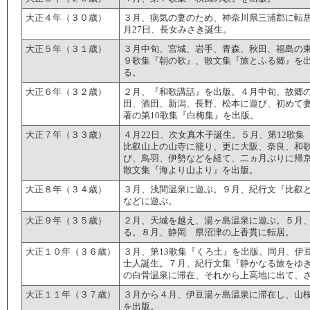
大正４年（３０歳）
３月、病気の妻のため、神奈川県三浦郡に転居
月27日、長女みさき誕生。
大正５年（３１歳）
３月中旬、宮城、岩手、青森、秋田、福島の
９歌集『朝の歌』、散文集『旅とふる郷』を出
る。
大正６年（３２歳）
２月、『和歌講話』を出版。４月中旬、故郷
田、酒田、新潟、長野、松本に遊び、初めて
著の第10歌集『白梅集』を出版。
大正７年（３３歳）
４月22日、次女真木子誕生。５月、第12歌
比叡山上の山寺に籠り、更に大阪、奈良、和
び、鳥羽、伊勢などを経て、二ヵ月ぶりに帰京
散文集『海より山より』を出版。
大正８年（３４歳）
３月、浅間温泉に遊ぶ。９月、紀行文『比叡と
などに遊ぶ。
大正９年（３５歳）
２月、天城を越え、湯ヶ島温泉に遊ぶ。５月
る。８月、静岡 県沼津の上香貫に転居。
大正１０年（３６歳）
３月、第13歌集『くろ土』を出版。同月、伊
士人誕生。７月、紀行文集『静かなる旅をゆき
の白骨温泉に滞在、それから上高地に出て、
大正１１年（３７歳）
３月から４月、伊豆湯ヶ島温泉に滞在し、山桜
を出版。