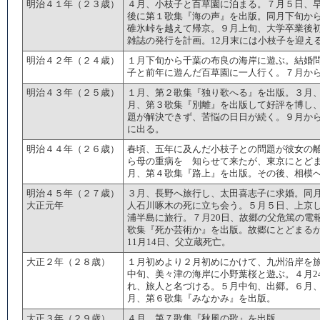
明治４１年（２３歳）
４月、小枝子と百草園に泊まる。７月５日、
後に第１歌集『海の声』を出版。同月下旬か
碓氷峠を越えて帰京。９月上旬、大学卒業後
雑誌の発行を計画。12月末には小枝子を迎え
明治４２年（２４歳）
１月下旬から千葉の布良の海岸に遊ぶ。結婚
子と前年に遊んだ百草園に一人行く。７月か
明治４３年（２５歳）
１月、第２歌集『独り歌へる』を出版。３月
月、第３歌集『別離』を出版して好評を博し
題が解決できず、苦悩の日日が続く。９月から
に出る。
明治４４年（２６歳）
春頃、五年に及んだ小枝子との問題が彼女の
ら母の重病を 知らせて来たが、東京にとど
月、第４歌集『路上』を出版。その後、相模
明治４５年（２７歳）
３月、長野へ旅行し、太田喜志子に求婚。同月
大正元年
人石川啄木の死に立ち会う。５月５日、上京
浦半島に旅行。７月20日、故郷の父危篤の電
歌集『死か芸術か』を出版。故郷にとどまる
11月14日、父立蔵死亡。
大正２年（２８歳）
１月初めより２月初めにかけて、九州沿岸を
中旬、美々津の海岸に小野葉桜と遊ぶ。４月2
れ、旅人と名づける。５月中旬、出郷。６月
月、第６歌集『みなかみ』を出版。
大正３年（２９歳）
４月、第７歌集『秋風の歌』を出版。