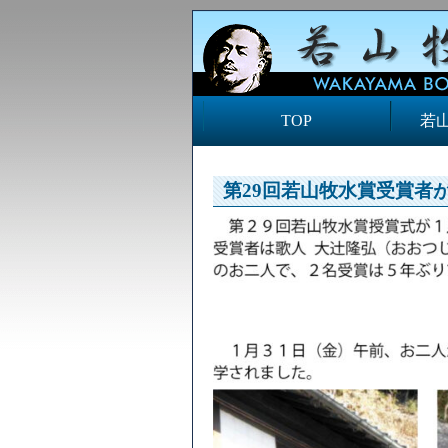
TOP
若
第29回若山牧水賞受賞者