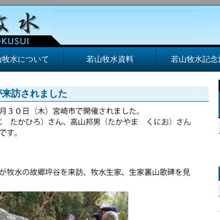
山牧水について
若山牧水資料
若山牧水記念
が来訪されました