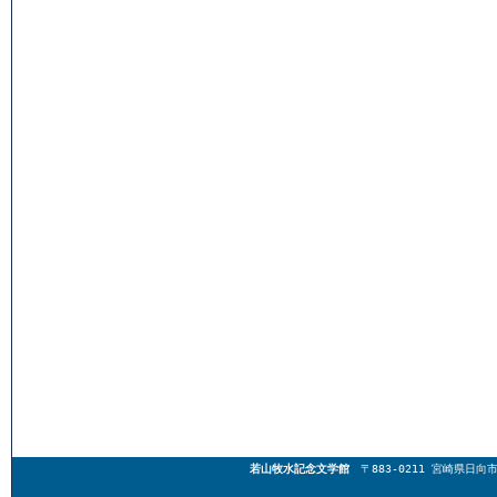
若山牧水記念文学館
〒883-0211 宮崎県日向市東郷