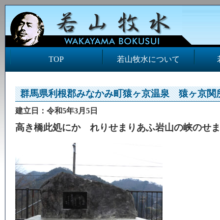
TOP
若山牧水について
群馬県利根郡みなかみ町猿ヶ京温泉 猿ヶ京関
建立日：令和5年3月5日
高き橋此処にかゝれりせまりあふ岩山の峡のせ