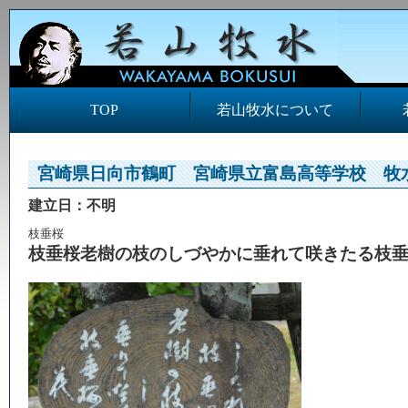
TOP
若山牧水について
宮崎県日向市鶴町 宮崎県立富島高等学校 牧
建立日：不明
枝垂桜
枝垂桜老樹の枝のしづやかに垂れて咲きたる枝