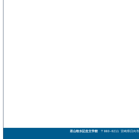
若山牧水記念文学館
〒883-0211 宮崎県日向市東郷