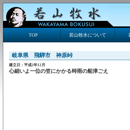
TOP
若山牧水について
岐阜県 飛騨市 神原峠
建立日：平成2年12月
心細いよ一位の笠にかかる時雨の船津ごえ