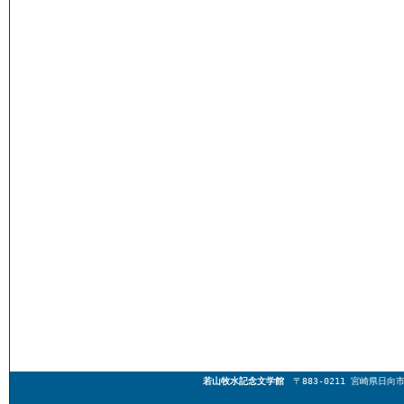
若山牧水記念文学館
〒883-0211 宮崎県日向市東郷