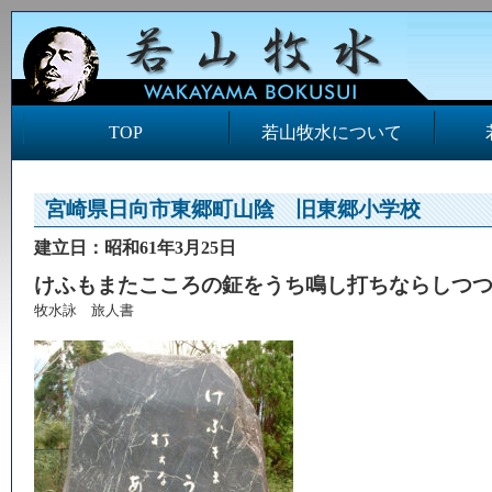
TOP
若山牧水について
宮崎県日向市東郷町山陰 旧東郷小学校
建立日：昭和61年3月25日
けふもまたこころの鉦をうち鳴し打ちならしつ
牧水詠 旅人書