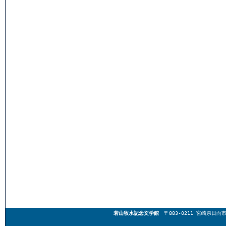
若山牧水記念文学館
〒883-0211 宮崎県日向市東郷