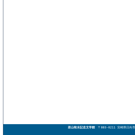
若山牧水記念文学館
〒883-0211 宮崎県日向市東郷