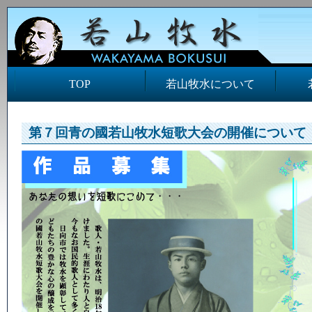
TOP
若山牧水について
第７回青の國若山牧水短歌大会の開催について