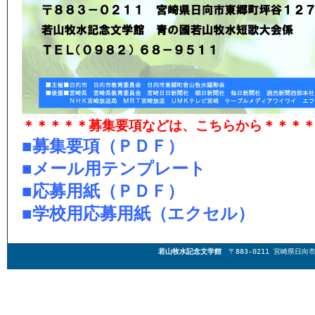
＊＊＊＊＊募集要項などは、こちらから＊＊＊
■
募集要項（ＰＤＦ）
■
メール用テンプレート
■
応募用紙（ＰＤＦ）
■
学校用応募用紙（エクセル）
若山牧水記念文学館
〒883-0211 宮崎県日向市東郷