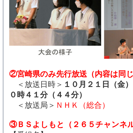
②宮崎県のみ先行放送（内容は同
＜放送日時＞
１０月２１日（金）
０時４１分（４４分）
＜放送局＞
ＮＨＫ（総合）
③ＢＳよしもと（２６５チャンネ