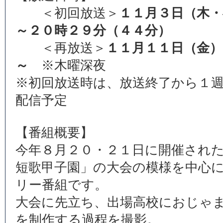
＜初回放送＞
１１月３日（木・
～２０時２９分（４４分）
＜再放送＞
１１月１１日（
～
※木曜深夜
※初回放送時は、放送終了から１
配信予定
【番組概要】
今年８月２０・２１日に開催され
短歌甲子園」の大会の模様を中心
リー番組です。
大会に先立ち、出場高校におじゃ
を制作する過程を撮影。