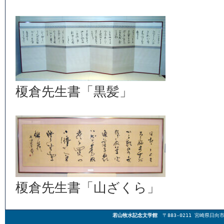
榎倉先生書「黒髪」
榎倉先生書「山ざくら」
若山牧水記念文学館
〒883-0211 宮崎県日向市東郷