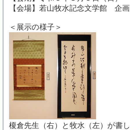
【会場】若山牧水記念文学館 企画
＜展示の様子＞
榎倉先生（右）と牧水（左）が書