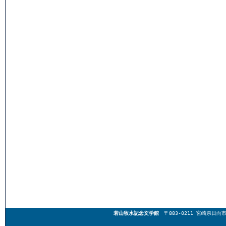
若山牧水記念文学館
〒883-0211 宮崎県日向市東郷