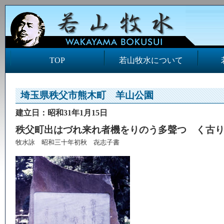
TOP
若山牧水について
埼玉県秩父市熊木町 羊山公園
建立日：昭和31年1月15日
秩父町出はづれ来れ者機をりのう多聲つゞく古
牧水詠 昭和三十年初秋 㐂志子書